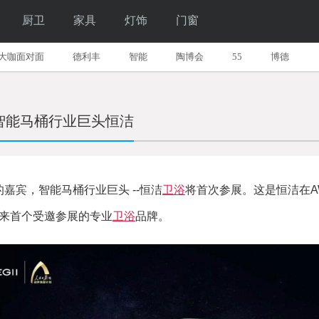
厨卫
家具
灯饰
门窗
大咖面对面
德利丰
智能
陶博会
55
博德
浴智能马桶行业巨头恒洁
嘉宾，智能马桶行业巨头 --恒洁
卫浴
将首次参展。这是恒洁在A
年来首个受邀参展的专业
卫浴
品牌。