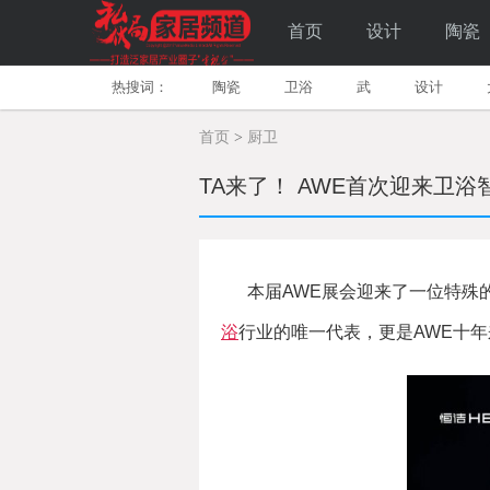
首页
设计
陶瓷
热搜词：
陶瓷
卫浴
武
设计
首页
>
厨卫
TA来了！ AWE首次迎来卫
本届AWE展会迎来了一位特殊的
浴
行业的唯一代表，更是AWE十