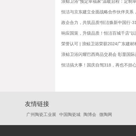
浪鲸卫浴“预定幸福家”温暖启程：定制
恒洁与京东建立全面战略合作伙伴关系
政企合力，共筑品质!恒洁焕新中国行·3
响应国策，升级品质！恒洁百城千店“以
荣誉认可 | 浪鲸卫浴荣获2024广东建
浪鲸卫浴闪耀巴西商品交易会 彰显国际
恒洁搞大事！国庆自驾318，再也不担
友情链接
广州陶瓷工业展
中国陶瓷城
陶博会
微陶网