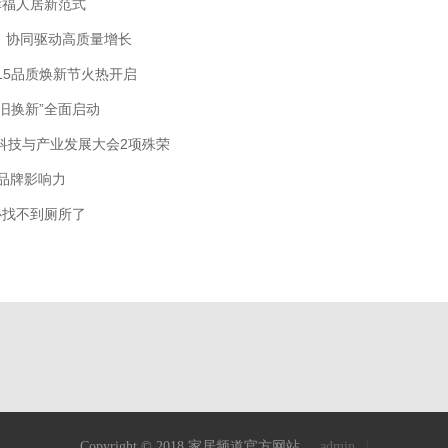
幸福人居新范式
，协同驱动高质量增长
15品质焕新节火热开启
旧换新”全面启动
材科技与产业发展大会2项殊荣
品牌影响力
心找不到厕所了
Copyright © 2018 家居频道官方网站
admin