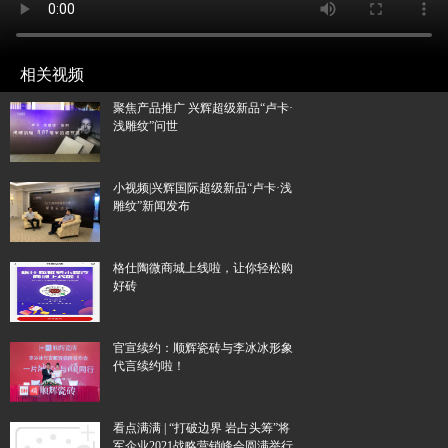
相关视频
聚焦产品推广 兴辉超级新品“卢卡·
浅雕纹”问世
小视频|兴辉国际超级新品“卢卡·浅
雕纹”新闻发布
格仕陶微商城上线啦，让你轻松购
好砖
官宣续约：顺辉瓷砖与李冰冰形象
代言续约啦！
看点满满 | “打破边界 岩占头筹”将
军企业2021战略营销峰会圆满举行