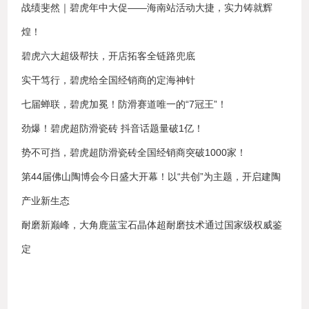
战绩斐然｜碧虎年中大促——海南站活动大捷，实力铸就辉
煌！
碧虎六大超级帮扶，开店拓客全链路兜底
实干笃行，碧虎给全国经销商的定海神针
七届蝉联，碧虎加冕！防滑赛道唯一的“7冠王”！
劲爆！碧虎超防滑瓷砖 抖音话题量破1亿！
势不可挡，碧虎超防滑瓷砖全国经销商突破1000家！
第44届佛山陶博会今日盛大开幕！以“共创”为主题，开启建陶
产业新生态
耐磨新巅峰，大角鹿蓝宝石晶体超耐磨技术通过国家级权威鉴
定