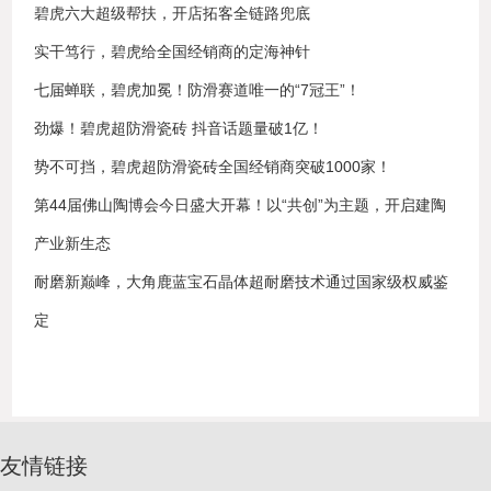
碧虎六大超级帮扶，开店拓客全链路兜底
实干笃行，碧虎给全国经销商的定海神针
七届蝉联，碧虎加冕！防滑赛道唯一的“7冠王”！
劲爆！碧虎超防滑瓷砖 抖音话题量破1亿！
势不可挡，碧虎超防滑瓷砖全国经销商突破1000家！
第44届佛山陶博会今日盛大开幕！以“共创”为主题，开启建陶
产业新生态
耐磨新巅峰，大角鹿蓝宝石晶体超耐磨技术通过国家级权威鉴
定
友情链接