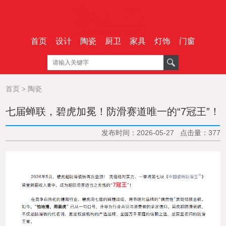
首页
设计
陶瓷
厨卫
家具
灯饰
门窗
首页
>
陶瓷
七届蝉联，碧虎加冕！防滑赛道唯一的“7冠王”！
发布时间：2026-05-27 点击量：377