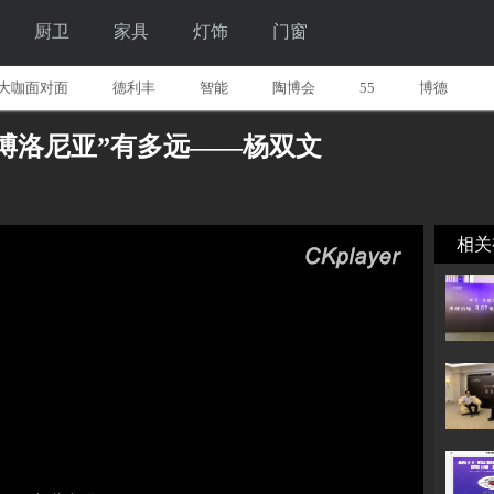
厨卫
家具
灯饰
门窗
大咖面对面
德利丰
智能
陶博会
55
博德
方博洛尼亚”有多远——杨双文
相关