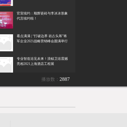
官宣续约：顺辉瓷砖与李冰冰形象
代言续约啦！
看点满满 | “打破边界 岩占头筹”将
军企业2021战略营销峰会圆满举行
专业智造浴见未来！浪鲸卫浴震撼
亮相2021上海酒店工程展
2887
播放数：
浪鲸卫浴荣获Hotel & Shop Plus
“最受设计师欢迎品牌奖”
重磅！宏宇“国际领先水平”新品打
破仿高端石材天花板！
750 x 1500mm岩板上新|格莱斯山