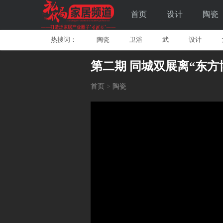
首页
设计
陶瓷
热搜词：
陶瓷
卫浴
武
设计
第二期 同城双展离“东
首页
>
陶瓷