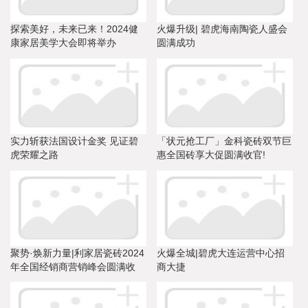
探索美好，未来已来！2024健
火爆升级| 碧虎海南陶瓷人盛会
康家居美学大会即将举办
圆满成功
实力斩获法国设计金奖 见证碧
「状元抢工厂」金科瓷砖双节巨
虎荣耀之路
惠全国砖享大促圆满收官!
聚势·焕新力量|利家居瓷砖2024
火爆全城|碧虎大连运营中心招
年全国经销商营销峰会圆满收
商大捷
官！