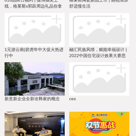
线，格莱斯x郭跃周边礼品你拿
舒适慢生活
到了吗？
1元游云南|碧虎年中大促火热进
融汇民族风情，赋能幸福设计 |
行中
2022中国住宅设计效果大赛思
想论坛鄂尔多斯站圆满收官！
新意新企业全新诠释家的概念
ces