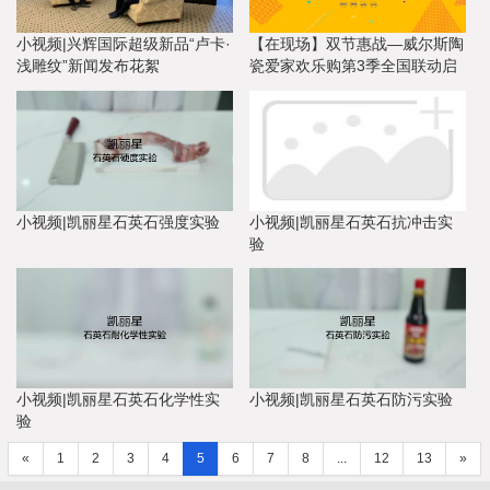
小视频|兴辉国际超级新品“卢卡·
【在现场】双节惠战—威尔斯陶
浅雕纹”新闻发布花絮
瓷爱家欢乐购第3季全国联动启
动会
小视频|凯丽星石英石强度实验
小视频|凯丽星石英石抗冲击实
验
小视频|凯丽星石英石化学性实
小视频|凯丽星石英石防污实验
验
«
1
2
3
4
5
6
7
8
...
12
13
»