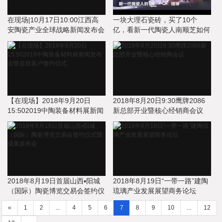
在现场|10月17日10:00江西高
一块大理石瓷砖，买了10个
安陶瓷产业全球战略新闻发布会
亿，看新一代陶瓷人南顺芝如何
创造销售奇迹！
【在现场】2018年9月20日
2018年8月20日9:30鹰牌2086
15:502019中陶装备材料展新闻
新总部开业暨核心经销商会议
发布会暨首批客户签约仪式
2018年8月19日首届山西▪阳城
2018年8月19日“一带一路”建陶
（国际）陶瓷博览交易会签约仪
琉璃产业发展展望商务论坛
式暨成果发布会
«
1
2
...
4
5
6
7
8
9
10
...
12