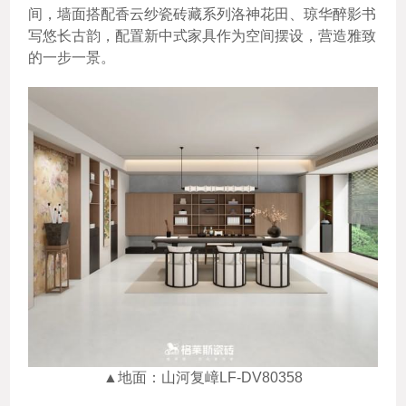
间，墙面搭配香云纱瓷砖藏系列洛神花田、琼华醉影书
写悠长古韵，配置新中式家具作为空间摆设，营造雅致
的一步一景。
▲地面：山河复嶂LF-DV80358