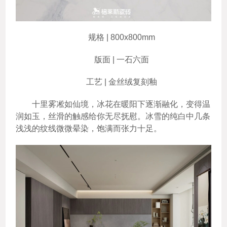
规格 | 800x800mm
版面 | 一石六面
工艺 | 金丝绒复刻釉
十里雾凇如仙境，冰花在暖阳下逐渐融化，变得温
润如玉，丝滑的触感给你无尽抚慰。冰雪的纯白中几条
浅浅的纹线微微晕染，饱满而张力十足。