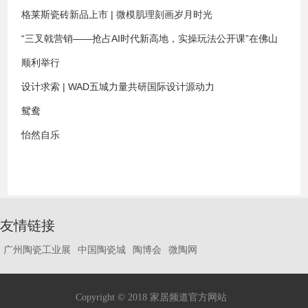
格莱斯瓷砖新品上市 | 微模肌理刻画岁月时光
“三叉戟营销——抢占AI时代新高地，实操玩法公开课”在佛山
顺利举行
设计求索 | WAD五城力量共研国际设计源动力
鸳鸯
怡然自乐
友情链接
广州陶瓷工业展
中国陶瓷城
陶博会
微陶网
Copyright © 2018 家居频道官方网站