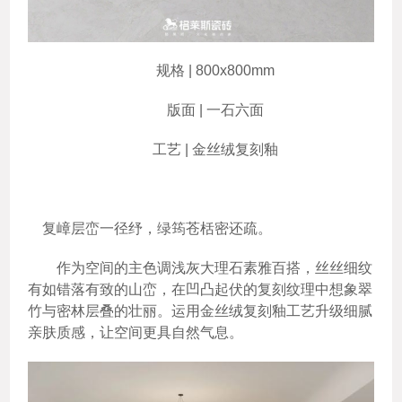
规格 | 800x800mm
版面 | 一石六面
工艺 | 金丝绒复刻釉
复嶂层峦一径纾，绿筠苍栝密还疏。
作为空间的主色调浅灰大理石素雅百搭，丝丝细纹
有如错落有致的山峦，在凹凸起伏的复刻纹理中想象翠
竹与密林层叠的壮丽。运用金丝绒复刻釉工艺升级细腻
亲肤质感，让空间更具自然气息。