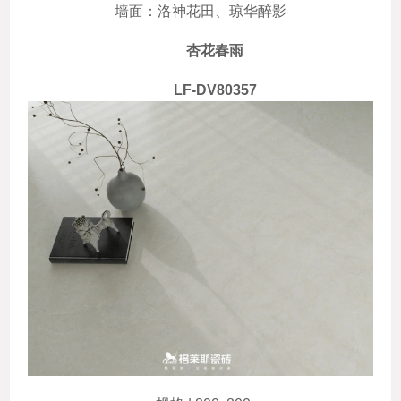
墙面：洛神花田、琼华醉影
杏花春雨
LF-DV80357