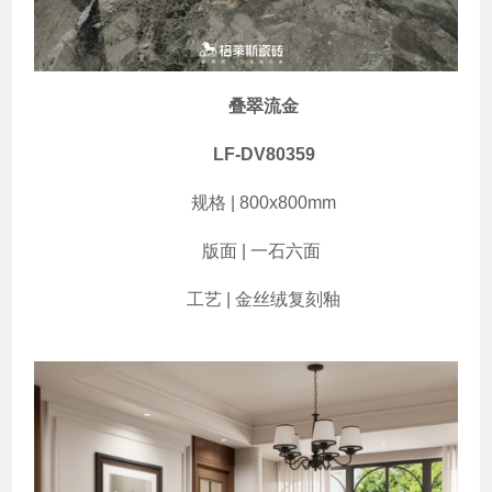
叠翠流金
LF-DV80359
规格 | 800x800mm
版面 | 一石六面
工艺 | 金丝绒复刻釉