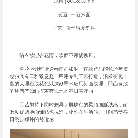
规格 | 800x800mm
版面 | 一石六面
工艺 | 金丝绒复刻釉
沾衣欲湿杏花雨，吹面不寒杨柳风。
杏花盛开时恰逢春雨润如酥，这款产品的色泽与质
感独具春日雅致意趣。应用专利工艺打造，沿着变化丰
富的大理石纹花色以深刻墨水应用刻画纹理，凹凸有致
的质感有如触摸若有似无的春日杏花雨。
工艺加持下同时兼具了肌肤釉的柔顺细腻肤感，耐
磨度优越地面铺贴也抗造，让你在生活的方寸间感受春
日漫步郊外的舒适感。