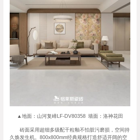
▲地面：山河复嶂LF-DV80358 墙面：洛神花田
砖面采用超细多级配干粒釉不怕脏污磨损，空间持
久焕发生机。800x800mm经典规格打造舒适开阔的空