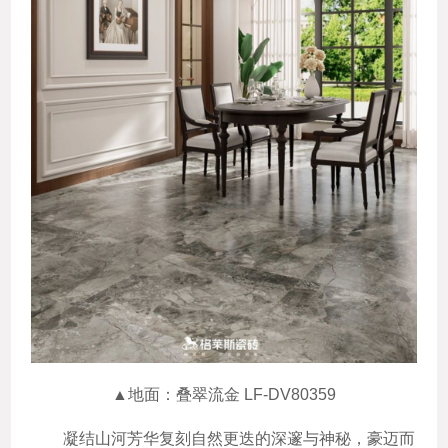
▲地面：叠翠流金 LF-DV80359
凝结山河芳华复刻自然更迭的深邃与神秘，豪迈而