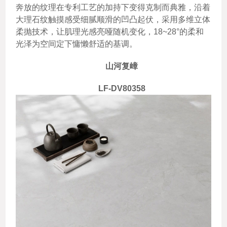
奔放的纹理在专利工艺的加持下变得克制而典雅，沿着
大理石纹触摸感受细腻顺滑的凹凸起伏，采用多维立体
柔抛技术，让肌理光感亮哑随机变化，18~28°的柔和
光泽为空间定下慵懒舒适的基调。
山河复嶂
LF-DV80358